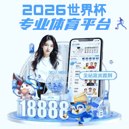
注册入口
全天更新 ·
易游体育
赛事
实时同步
无论您身在何处，
易游体育APP
为您带来高速、高
清、稳定的观赛体验。
下载客户端
网页端访问