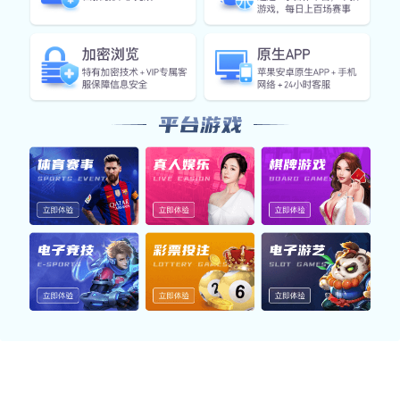
平台基于用户行为分析，不断迭代功能细节与视觉交
互体验，结合 AI 智能算法与赛事数据，为用户提供
精准内容分发与个性化推荐，增强整体互动价值。
为什么全球用户都信赖易游体育？
我们不仅是体育赛事数据平台，更是一站式的信
息服务提供商。从实时数据同步到安全机制建
设，再到用户服务体系，易游体育始终致力于为
全球用户带来可靠、高效、便捷的综合体验。