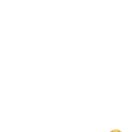
赛事专题
整合重要赛事专题页、球队档案与图文集锦，适合深入了
解比赛背景与阵容走势。
互动内容
提供多种媒体形式如图文、短视频、集锦回顾，提升易游