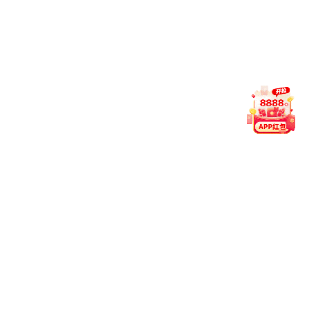
最后，这种团结一致、高效协作的方法也为年轻球员
提供了一定成长空间。在这样的环境中，他们可以从
经验丰富的大个子们身上学习如何掌控比赛节奏，提
高自身技术水平，同时融入球队文化，成为未来可期
的新生力量。
4、未来发展潜力巨大
纵观整个联盟，各支球队纷纷开始重视身体素质与技
巧结合的重要性，而森林狼凭借“四高阵”的创新布
局，将自己置于潮流前沿。从短期来看，这一战术体
系已经展现出了非凡效果。而从长远来看，其发展潜
力同样值得期待。随着时间推移，这些年轻的大个子
们必将不断磨练技能，提高综合素质，为球队注入新
的动力。