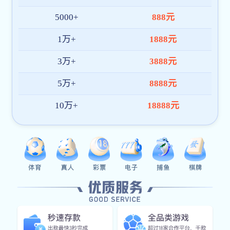
森林狼的“四高阵”最直观的优势就是其出色的身高配
置。在现代篮球中，防守是取得胜利的重要基石，而
高度能够有效影响对手的投篮成功率。四名身材魁梧
的球员可以在内线形成一道坚固的屏障，使得对方难
以轻易突破。这种高度上的压制，让对手即便是拥有
良好投篮技巧，也会因为视野受阻而选择更为困难的
出手角度。
此外，高度还有助于争抢篮板球。在比赛中，控制篮
板往往直接影响球队二次进攻和快速反击机会。森林
狼队通过“四高阵”，可以有效提升自己的篮板保护能
力，使对手难以获得二次进攻机会，从而降低了失分
风险。这样的防守策略，不仅增强了球队内部结构，
也提升了士气，给了其他队员更多信心。