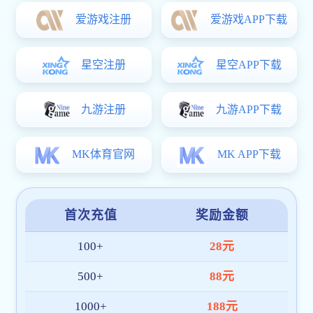
首页
/
体育快讯
本文将围绕“杨毅分析森林狼四高阵的优势与潜力整体
高度与运动能力令人惊叹”这一主题进行深入探讨。森
林狼队在近年来通过引进多位身材高大的球员，形成
了独特的“四高阵”战术体系。这种阵容不仅在身体高
度上具备显著优势，而且在运动能力和灵活性方面也
展现出强大的潜力。文章将从四个方面详细阐述这一
战术的优越性，包括整体身高带来的防守优势、进攻
端的多样化选择、团队配合的可能性以及未来发展的
潜力，希望能够全面呈现这个新兴阵容所蕴含的巨大
价值。
1、整体身高带来的防守优势