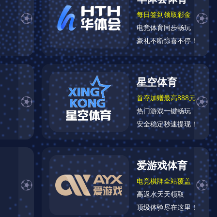
人道歉
期需要他的球迷和国家
的表现始终令球迷们铭
多个方面探讨苏亚雷斯