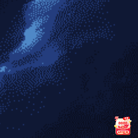
忠诚时，他强调这份情
回馈这个给予自己无限
、齐心协力，就一定能
结一致，共同为目标努
越、团结奋进的重要
体育精神最真实和动人
球员的发展。他认为，
意分享自己的经验，为