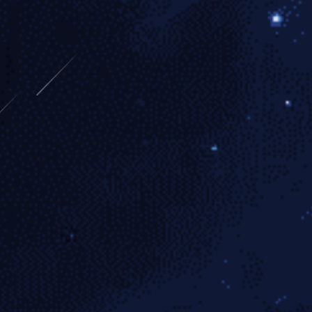
作为一名本土育成的
感早已超越了金钱和
机会的平台，因此选
此外，苏亚雷斯还提
创造出更好的成绩。
力奋斗。
因此，当他重申对乌
性。在这个过程中，
的体现。
4、展望未
虽然苏亚雷斯已经进
一个成功球队不仅仅