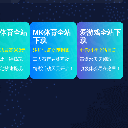
生涯的一次反思，也是
，青少年时期便进入了
一员，为球队带来了不
受到了骄傲。
多届世界杯，并在比赛
中的偶像，同时也强化
的重要责任。他明白，
再次表态，以此证明自