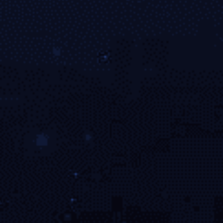
重申对乌拉圭的忠诚
东体报道安佩姆克劳德渴望复
出梅伦
-06
推荐
2026-07-18
推荐
联系我们
贵州省贵阳市凤凰路29号
support@jaisyss.com
务