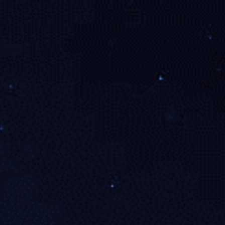
雷斯这样的前辈引领
着无数热爱足球的人
下一篇：
武汉三镇与云南玉昆精彩对决赛场
4