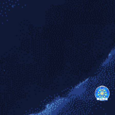
中，由于判断失误或表
，更加让人对他的能力
是一个成熟运动员应具
。这种坦诚与勇气，不
困难局面，也激励着身
长。
及强烈责任感的人。通
，并且重新建立信任基