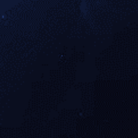
继承传统，将优良作风发
什么是真正属于“乌拉
是推动整个社会体育文
能够保持竞争力，实现
的修复，更是一次对国
为运动员应有的大度与
，只要勇敢面对，就一