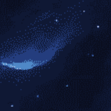
年轻人才提供指导和
Súarez 在接受
扬光大。同时，通过参
圭精神”的踢法及价值
最终，促进国家队整
化发展的重要一步。
更高目标。
总结：
综上所述，苏亚雷斯
民情感共鸣的重要体
担当。同时，这样做
定能够迎来转机。