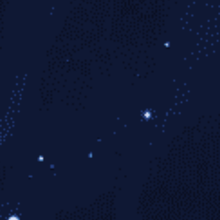
责勇敢承认错误
煌的职业生涯，但他也难免会受到外界的一些质疑。在某些比赛
来自媒体和球迷的不满。尤其是在一些关键赛事中未能如愿以偿
波中，苏亚雷斯并没有选择沉默，而是主动站出来面对批评，这
持他的球迷们道歉，希望能够弥补因自身失误给他们带来的失望
，也让更多人理解其背后的辛酸与挑战。此外，这样积极地面对
让他们明白失败并不可怕，而重要的是如何从失败中吸取教训成
他们希望看到的不仅是一位优秀运动员，更是一位具有良好品德
斯传达出了这一信息，这将有助于修复与支持者之间微妙的关系
乌拉圭足球精神