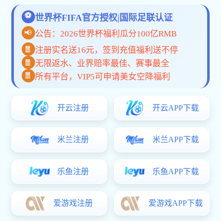
湖人若围绕东里建队詹姆斯将拒绝
940万薪资空间的可能性分析
2026-06-17 00:36
44 次阅读